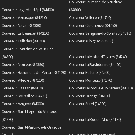
Couvreur Saumane-de-Vaucluse
Couvreur Lagarde-d'Apt (84400)
(84800)
Couvreur Venasque (84210)
Couvreur Velleron (84740)
Couvreur Mazan (84380)
Couvreur Caseneuve (84750)
Couvreur Le Beaucet (84210)
Couvreur Sérignan-du-Comtat (84830)
Couvreur Taillades (84300)
Couvreur Aubignan (84810)
Couvreur Fontaine-de-Vaucluse
(84800)
Couvreur La Motte-d'Aigues (84240)
Couvreur Monieux (84390)
Couvreur La Bastidonne (84120)
Couvreur Beaumont-de-Pertuis (84120)
Couvreur Bollène (84500)
Couvreur Villedieu (84110)
Couvreur Monteux (84170)
Couvreur Flassan (84410)
Couvreur La Roque-sur-Pernes (84210)
Couvreur Roussillon (84220)
Couvreur Orange (84100)
Couvreur Avignon (84000)
Couvreur Aurel (84390)
Couvreur Saint-Léger-du-Ventoux
(84390)
Couvreur La Roque-Alric (84190)
Couvreur Saint-Martin-de-la-Brasque