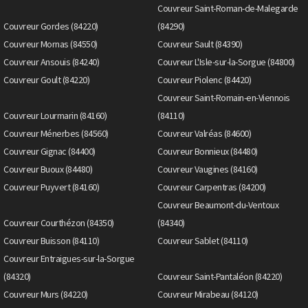
Couvreur Saint-Roman-de-Malegarde
Couvreur Gordes (84220)
(84290)
Couvreur Mornas (84550)
Couvreur Sault (84390)
Couvreur Ansouis (84240)
Couvreur L'Isle-sur-la-Sorgue (84800)
Couvreur Goult (84220)
Couvreur Piolenc (84420)
Couvreur Saint-Romain-en-Viennois
Couvreur Lourmarin (84160)
(84110)
Couvreur Ménerbes (84560)
Couvreur Valréas (84600)
Couvreur Gignac (84400)
Couvreur Bonnieux (84480)
Couvreur Buoux (84480)
Couvreur Vaugines (84160)
Couvreur Puyvert (84160)
Couvreur Carpentras (84200)
Couvreur Beaumont-du-Ventoux
Couvreur Courthézon (84350)
(84340)
Couvreur Buisson (84110)
Couvreur Sablet (84110)
Couvreur Entraigues-sur-la-Sorgue
(84320)
Couvreur Saint-Pantaléon (84220)
Couvreur Murs (84220)
Couvreur Mirabeau (84120)