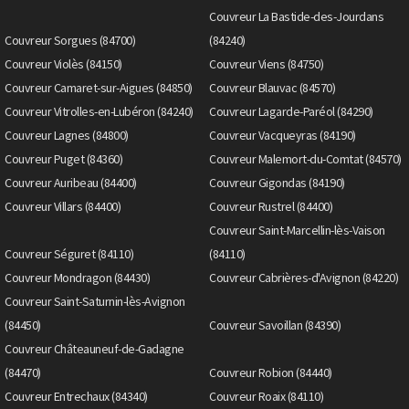
Couvreur La Bastide-des-Jourdans
Couvreur Sorgues (84700)
(84240)
Couvreur Violès (84150)
Couvreur Viens (84750)
Couvreur Camaret-sur-Aigues (84850)
Couvreur Blauvac (84570)
Couvreur Vitrolles-en-Lubéron (84240)
Couvreur Lagarde-Paréol (84290)
Couvreur Lagnes (84800)
Couvreur Vacqueyras (84190)
Couvreur Puget (84360)
Couvreur Malemort-du-Comtat (84570)
Couvreur Auribeau (84400)
Couvreur Gigondas (84190)
Couvreur Villars (84400)
Couvreur Rustrel (84400)
Couvreur Saint-Marcellin-lès-Vaison
Couvreur Séguret (84110)
(84110)
Couvreur Mondragon (84430)
Couvreur Cabrières-d'Avignon (84220)
Couvreur Saint-Saturnin-lès-Avignon
(84450)
Couvreur Savoillan (84390)
Couvreur Châteauneuf-de-Gadagne
(84470)
Couvreur Robion (84440)
Couvreur Entrechaux (84340)
Couvreur Roaix (84110)