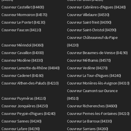
Couvreur Castellet (84400)
Couvreur Cabrières-d'Aigues (84240)
Couvreur Mormoiron (84570)
Couvreur Villelaure (84530)
Couvreur Le Pontet (84130)
Couvreur Saint-Trinit (84390)
Couvreur Faucon (84110)
Couvreur Saint-Christol (84390)
Couvreur Châteauneuf-du-Pape
Couvreur Mérindol (84360)
(84230)
Couvreur Cavaillon (84300)
Couvreur Beaumes-de-Venise (84190)
Couvreur Modène (84330)
Couvreur Méthamis (84570)
Couvreur Lamotte-du-Rhône (84840)
Couvreur Vedène (84270)
Couvreur Cadenet (84160)
Couvreur La Tour-d'Aigues (84240)
Couvreur Althen-des-Paluds (84210)
Couvreur Morières-lès-Avignon (84310)
Couvreur Caumont-sur-Durance
Couvreur Puyméras (84110)
(84510)
Couvreur Jonquières (84150)
Couvreur Richerenches (84600)
Couvreur Peypin-d'Aigues (84240)
Couvreur Pernes-les-Fontaines (84210)
Couvreur Sannes (84240)
Couvreur Le Barroux (84330)
Couvreur Lafare (84190)
Couvreur Sarrians (84260)