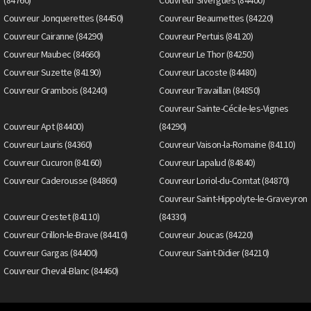
(84760)
Couvreur Sivergues (84400)
Couvreur Jonquerettes (84450)
Couvreur Beaumettes (84220)
Couvreur Cairanne (84290)
Couvreur Pertuis (84120)
Couvreur Maubec (84660)
Couvreur Le Thor (84250)
Couvreur Suzette (84190)
Couvreur Lacoste (84480)
Couvreur Grambois (84240)
Couvreur Travaillan (84850)
Couvreur Sainte-Cécile-les-Vignes
Couvreur Apt (84400)
(84290)
Couvreur Lauris (84360)
Couvreur Vaison-la-Romaine (84110)
Couvreur Cucuron (84160)
Couvreur Lapalud (84840)
Couvreur Caderousse (84860)
Couvreur Loriol-du-Comtat (84870)
Couvreur Saint-Hippolyte-le-Graveyron
Couvreur Crestet (84110)
(84330)
Couvreur Crillon-le-Brave (84410)
Couvreur Joucas (84220)
Couvreur Gargas (84400)
Couvreur Saint-Didier (84210)
Couvreur Cheval-Blanc (84460)