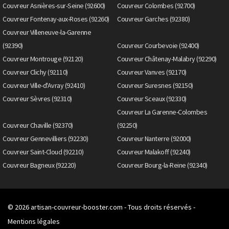
Couvreur Asnières-sur-Seine (92600)
Couvreur Colombes (92700)
Couvreur Fontenay-aux-Roses (92260)
Couvreur Garches (92380)
Couvreur Villeneuve-la-Garenne
(92390)
Couvreur Courbevoie (92400)
Couvreur Montrouge (92120)
Couvreur Châtenay-Malabry (92290)
Couvreur Clichy (92110)
Couvreur Vanves (92170)
Couvreur Ville-d'Avray (92410)
Couvreur Suresnes (92150)
Couvreur Sèvres (92310)
Couvreur Sceaux (92330)
Couvreur La Garenne-Colombes
Couvreur Chaville (92370)
(92250)
Couvreur Gennevilliers (92230)
Couvreur Nanterre (92000)
Couvreur Saint-Cloud (92210)
Couvreur Malakoff (92240)
Couvreur Bagneux (92220)
Couvreur Bourg-la-Reine (92340)
© 2026
artisan-couvreur-booster.com
- Tous droits réservés -
Mentions légales