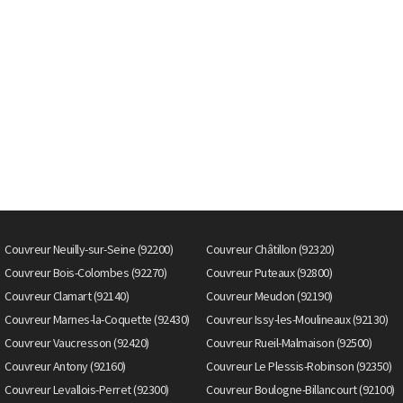
Couvreur Neuilly-sur-Seine (92200)
Couvreur Châtillon (92320)
Couvreur Bois-Colombes (92270)
Couvreur Puteaux (92800)
Couvreur Clamart (92140)
Couvreur Meudon (92190)
Couvreur Marnes-la-Coquette (92430)
Couvreur Issy-les-Moulineaux (92130)
Couvreur Vaucresson (92420)
Couvreur Rueil-Malmaison (92500)
Couvreur Antony (92160)
Couvreur Le Plessis-Robinson (92350)
Couvreur Levallois-Perret (92300)
Couvreur Boulogne-Billancourt (92100)