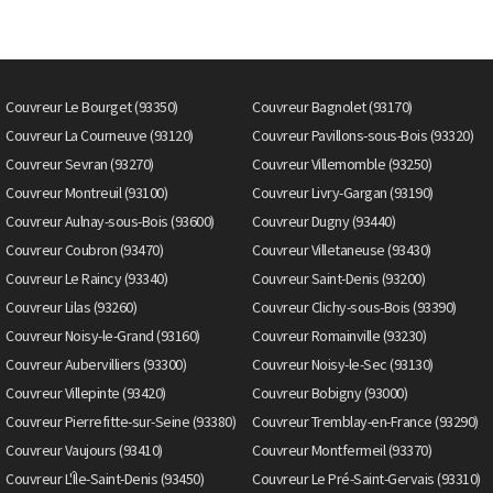
Couvreur Le Bourget (93350)
Couvreur Bagnolet (93170)
Couvreur La Courneuve (93120)
Couvreur Pavillons-sous-Bois (93320)
Couvreur Sevran (93270)
Couvreur Villemomble (93250)
Couvreur Montreuil (93100)
Couvreur Livry-Gargan (93190)
Couvreur Aulnay-sous-Bois (93600)
Couvreur Dugny (93440)
Couvreur Coubron (93470)
Couvreur Villetaneuse (93430)
Couvreur Le Raincy (93340)
Couvreur Saint-Denis (93200)
Couvreur Lilas (93260)
Couvreur Clichy-sous-Bois (93390)
Couvreur Noisy-le-Grand (93160)
Couvreur Romainville (93230)
Couvreur Aubervilliers (93300)
Couvreur Noisy-le-Sec (93130)
Couvreur Villepinte (93420)
Couvreur Bobigny (93000)
Couvreur Pierrefitte-sur-Seine (93380)
Couvreur Tremblay-en-France (93290)
Couvreur Vaujours (93410)
Couvreur Montfermeil (93370)
Couvreur L'Île-Saint-Denis (93450)
Couvreur Le Pré-Saint-Gervais (93310)