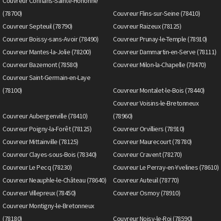
Couvreur Conflans-Sainte-Honorine
(78700)
Couvreur Flins-sur-Seine (78410)
Couvreur Septeuil (78790)
Couvreur Raizeux (78125)
Couvreur Boissy-sans-Avoir (78490)
Couvreur Prunay-le-Temple (78910)
Couvreur Mantes-la-Jolie (78200)
Couvreur Dammartin-en-Serve (78111)
Couvreur Bazemont (78580)
Couvreur Milon-la-Chapelle (78470)
Couvreur Saint-Germain-en-Laye
(78100)
Couvreur Montalet-le-Bois (78440)
Couvreur Voisins-le-Bretonneux
Couvreur Aubergenville (78410)
(78960)
Couvreur Poigny-la-Forêt (78125)
Couvreur Orvilliers (78910)
Couvreur Mittainville (78125)
Couvreur Maurecourt (78780)
Couvreur Clayes-sous-Bois (78340)
Couvreur Cravent (78270)
Couvreur Le Pecq (78230)
Couvreur Le Perray-en-Yvelines (78610)
Couvreur Neauphle-le-Château (78640)
Couvreur Auteuil (78770)
Couvreur Villepreux (78450)
Couvreur Osmoy (78910)
Couvreur Montigny-le-Bretonneux
(78180)
Couvreur Noisy-le-Roi (78590)