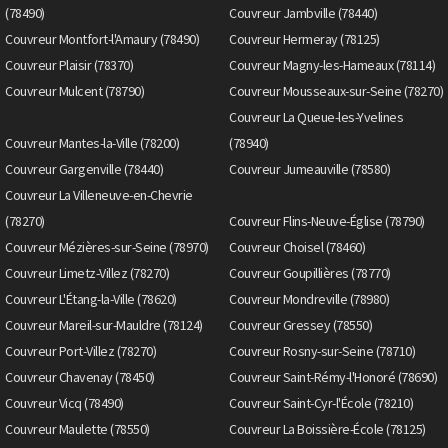
(78490)
Couvreur Jambville (78440)
Couvreur Montfort-l'Amaury (78490)
Couvreur Hermeray (78125)
Couvreur Plaisir (78370)
Couvreur Magny-les-Hameaux (78114)
Couvreur Mulcent (78790)
Couvreur Mousseaux-sur-Seine (78270)
Couvreur La Queue-les-Yvelines
Couvreur Mantes-la-Ville (78200)
(78940)
Couvreur Gargenville (78440)
Couvreur Jumeauville (78580)
Couvreur La Villeneuve-en-Chevrie
(78270)
Couvreur Flins-Neuve-Église (78790)
Couvreur Mézières-sur-Seine (78970)
Couvreur Choisel (78460)
Couvreur Limetz-Villez (78270)
Couvreur Goupillières (78770)
Couvreur L'Étang-la-Ville (78620)
Couvreur Mondreville (78980)
Couvreur Mareil-sur-Mauldre (78124)
Couvreur Gressey (78550)
Couvreur Port-Villez (78270)
Couvreur Rosny-sur-Seine (78710)
Couvreur Chavenay (78450)
Couvreur Saint-Rémy-l'Honoré (78690)
Couvreur Vicq (78490)
Couvreur Saint-Cyr-l'École (78210)
Couvreur Maulette (78550)
Couvreur La Boissière-École (78125)