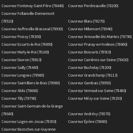
Couvreur Fontenay-Saint-Père (78440)
Couvreur Perdreauville (78200)
Couvreur Follainville-Dennemont
(78520)
Couvreur Blaru (78270)
Couvreur Auffreville-Brasseuil (78930)
Couvreur Millemont (78940)
Couvreur Poissy (78300)
Couvreur Arnouville-lès-Mantes (78790)
Couvreur Essarts-le-Roi (78690)
Couvreur Prunay-en-Yvelines (78660)
Couvreur Marly-le-Roi (78160)
Couvreur Boissets (78910)
Couvreur Davron (78810)
Couvreur Carrières-sur-Seine (78420)
Couvreur Sailly (78440)
Couvreur Buchelay (78200)
Couvreur Longnes (78980)
Couvreur Grandchamp (78113)
Couvreur Saint-Illiers-le-Bois (78980)
Couvreur Gambais (78950)
Couvreur Ablis (78660)
Couvreur Verneuil-sur-Seine (78480)
Couvreur Tilly (78790)
Couvreur Mézy-sur-Seine (78250)
Couvreur Saint-Germain-de-la-Grange
(78640)
Couvreur Andrésy (78570)
Couvreur Loges-en-Josas (78350)
Couvreur Épône (78680)
Couvreur Bazoches-sur-Guyonne