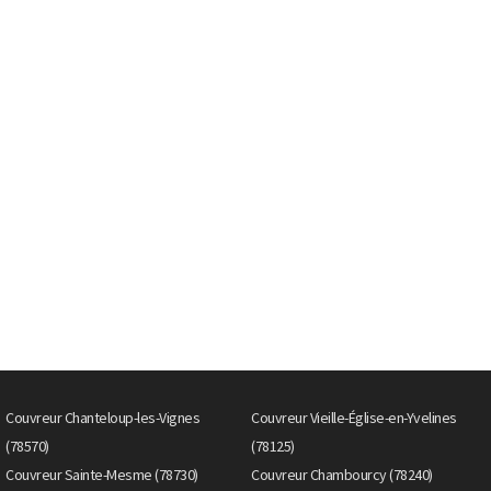
Couvreur Chanteloup-les-Vignes
Couvreur Vieille-Église-en-Yvelines
(78570)
(78125)
Couvreur Sainte-Mesme (78730)
Couvreur Chambourcy (78240)