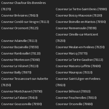
Couvreur Chaufour-lès-Bonnières
(78270)
Couvreur Le Tertre-Saint-Denis (78980)
Couvreur Bréviaires (78610)
Couvreur Boissy-Mauvoisin (78200)
Couvreur Condé-sur-Vesgre (78113)
Couvreur Boinville-en-Mantois (78930)
Couvreur Orcemont (78125)
Couvreur Rennemoulin (78590)
Couvreur Oinville-sur-Montcient
Couvreur Adainville (78113)
(78250)
Couvreur Bazainville (78550)
Couvreur Meulan-en-Yvelines (78250)
Couvreur Rambouillet (78120)
Couvreur Marcq (78770)
Couvreur Montesson (78360)
Couvreur Le Tartre-Gaudran (78113)
Couvreur Le Vésinet (78110)
Couvreur Maisons-Laffitte (78600)
Couvreur Bailly (78870)
Couvreur Maurepas (78310)
Couvreur Tessancourt-sur-Aubette
Couvreur Saint-Léger-en-Yvelines
(78250)
(78610)
Couvreur Montchauvet (78790)
Couvreur Béhoust (78910)
Couvreur La Falaise (78410)
Couvreur Feucherolles (78810)
Couvreur Goussonville (78930)
Couvreur Orsonville (78660)