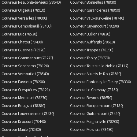
Couvreur Neauphle-le-Vieux (78640)
Couvreur Bonnelles (78830)
Couvreur Orgerus (78910)
Couvreur Garancières (78890)
Couvreur Versailles (78000)
Couvreur Vaux-sur-Seine (78740)
Couvreur Gambaiseuil (78490)
Couvreur Guyancourt (78280)
Couvreur Buc (78530)
Couvreur Bullion (78830)
Couvreur Chatou (78400)
Couvreur Auffargis (78610)
Couvreur Guernes (78520)
Couvreur Trappes (78190)
Couvreur Gommecourt (78270)
Couvreur Thoiry (78770)
Couvreur Sonchamp (78120)
Couvreur Toussus-le-Noble (78117)
Couvreur Vernouillet (78540)
Couvreur Alluets-le-Roi (78580)
Couvreur Favrieux (78200)
Couvreur Fontenay-le-Fleury (78330)
Couvreur Crespières (78121)
Couvreur Le Chesnay (78150)
Couvreur Méricourt (78270)
Couvreur Beynes (78650)
Couvreur Bougival (78380)
Couvreur Rocquencourt (78150)
Couvreur Louveciennes (78430)
Couvreur Guitrancourt (78440)
Couvreur Drocourt (78440)
Couvreur Magnanville (78200)
Couvreur Maule (78580)
Couvreur Mesnuls (78490)