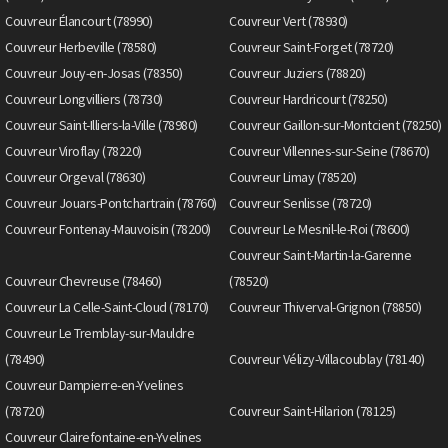
Couvreur Élancourt (78990)
Couvreur Vert (78930)
Couvreur Herbeville (78580)
Couvreur Saint-Forget (78720)
Couvreur Jouy-en-Josas (78350)
Couvreur Juziers (78820)
Couvreur Longvilliers (78730)
Couvreur Hardricourt (78250)
Couvreur Saint-Illiers-la-Ville (78980)
Couvreur Gaillon-sur-Montcient (78250)
Couvreur Viroflay (78220)
Couvreur Villennes-sur-Seine (78670)
Couvreur Orgeval (78630)
Couvreur Limay (78520)
Couvreur Jouars-Pontchartrain (78760)
Couvreur Senlisse (78720)
Couvreur Fontenay-Mauvoisin (78200)
Couvreur Le Mesnil-le-Roi (78600)
Couvreur Saint-Martin-la-Garenne
Couvreur Chevreuse (78460)
(78520)
Couvreur La Celle-Saint-Cloud (78170)
Couvreur Thiverval-Grignon (78850)
Couvreur Le Tremblay-sur-Mauldre
(78490)
Couvreur Vélizy-Villacoublay (78140)
Couvreur Dampierre-en-Yvelines
(78720)
Couvreur Saint-Hilarion (78125)
Couvreur Clairefontaine-en-Yvelines