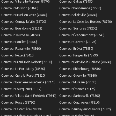
Couvreur Villiers-le-Mahieu (78770)
Couvreur Galluis (78490)
Couvreur Moisson (78840)
Couvreur Dannemarie (78550)
Couvreur Brueil-en-Vexin (78440)
Couvreur Allainville (78660)
Couvreur Cernay-la-Ville (78720)
Couvreur La Celle-les-Bordes (78720)
Couvreur Bourdonné (78113)
Couvreur Soindres (78200)
Couvreur Jeufosse (78270)
Couvreur Évecquemont (78740)
Couvreur Houilles (78800)
Couvreur Gazeran (78125)
Couvreur Flexanville (78910)
Couvreur Bréval (78980)
Couvreur Nézel (78410)
Couvreur Hargeville (78790)
Couvreur Breuil-Bois-Robert (78930)
Couvreur Boinville-le-Gaillard (78660)
Couvreur Le Port-Marly (78560)
Couvreur Richebourg (78550)
Couvreur Civry-la-Forêt (78910)
Couvreur Guerville (78930)
Couvreur Bonnières-sur-Seine (78270)
Couvreur Mureaux (78130)
Couvreur Fourqueux (78112)
Couvreur Émancé (78125)
Couvreur Villiers-Saint-Frédéric (78640)
Couvreur Sartrouville (78500)
Couvreur Rosay (78790)
Couvreur Coignières (78310)
Couvreur La Verrière (78320)
Couvreur Aulnay-sur-Mauldre (78126)
Couvreur Croissy-sur-Seine (78290)
Couvreur Médan (78670)