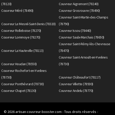
(78120)
Couvreur Aigremont (78240)
Couvreur Méré (78490)
Couvreur Grosrouvre (78490)
Couvreur Saint-Martin-des-Champs
Couvreur Le Mesnil-Saint-Denis (78320)
(78790)
Couvreur Rolleboise (78270)
Couvreur Issou (78440)
Couvreur Lommoye (78270)
Couvreur Saulx-Marchais (78650)
Couvreur Saint-Rémy-lès-Chevreuse
Couvreur La Hauteville (78113)
(78470)
Couvreur Saint-Arnoult-en-Yvelines
Couvreur Houdan (78550)
(78730)
Couvreur Rochefort-en-Yvelines
(78730)
Couvreur Châteaufort (78117)
Couvreur Ponthévrard (78730)
Couvreur Villette (78930)
Couvreur Chapet (78130)
Couvreur Andelu (78770)
© 2026
artisan-couvreur-booster.com
- Tous droits réservés -