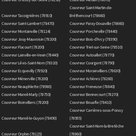
Couvreur Saint-Martin-de-
Couvreur Tacoignières (78910)
Bréthencourt (78660)
Couvreur Saint-Lambert (78470)
Couvreur Paray-Douaville (78660)
Couvreur Montainville (78124)
Couvreur Porcheville (78440)
Couvreur Jouy-Mauvoisin (78200)
Couvreur Bois-d'Arcy (78390)
Couvreur Flacourt (78200)
Couvreur Triel-sur-Seine (78510)
Couvreur Lainville-en-Vexin (78440)
Couvreur Autouillet (78770)
Couvreur Lévis-Saint-Nom (78320)
Couvreur Courgent (78790)
Couvreur Ecquevilly (78920)
Couvreur Morainvilliers (78630)
Couvreur Ménerville (78200)
Couvreur Achères (78260)
Couvreur Neauphlette (78980)
Couvreur Freneuse (78840)
Couvreur Mareil-Marly (78750)
Couvreur Bennecourt (78270)
Couvreur Boinvilliers (78200)
Couvreur Bouafle (78410)
Couvreur Carrières-sous-Poissy
Couvreur Mareil-le-Guyon (78490)
(78955)
Couvreur Saint-Nom-la-Bretèche
Couvreur Orphin (78125)
(78860)