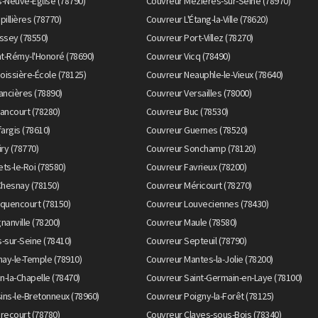
s-Neuve-Église (78790)
Couvreur Mézières-sur-Seine (78970)
illières (78770)
Couvreur L'Étang-la-Ville (78620)
ssey (78550)
Couvreur Port-Villez (78270)
t-Rémy-l'Honoré (78690)
Couvreur Vicq (78490)
oissière-École (78125)
Couvreur Neauphle-le-Vieux (78640)
ancières (78890)
Couvreur Versailles (78000)
ancourt (78280)
Couvreur Buc (78530)
argis (78610)
Couvreur Guernes (78520)
ry (78770)
Couvreur Sonchamp (78120)
ets-le-Roi (78580)
Couvreur Favrieux (78200)
Chesnay (78150)
Couvreur Méricourt (78270)
quencourt (78150)
Couvreur Louveciennes (78430)
anville (78200)
Couvreur Maule (78580)
s-sur-Seine (78410)
Couvreur Septeuil (78790)
ay-le-Temple (78910)
Couvreur Mantes-la-Jolie (78200)
n-la-Chapelle (78470)
Couvreur Saint-Germain-en-Laye (78100)
ins-le-Bretonneux (78960)
Couvreur Poigny-la-Forêt (78125)
recourt (78780)
Couvreur Clayes-sous-Bois (78340)