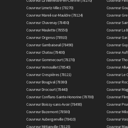
Couvreur La Villeneuve-en-Chevrie (78270)
Couvreur Flin
Couvreur Limetz-Villez (78270)
Couvreur Goup
Couvreur Mareil-sur-Mauldre (78124)
Couvreur Gre
Couvreur Chavenay (78450)
Couvreur Sain
Couvreur Maulette (78550)
Couvreur La B
Couvreur Orgerus (78910)
Couvreur Gar
Couvreur Gambaiseuil (78490)
Couvreur Guy
Couvreur Chatou (78400)
Couvreur Auff
Couvreur Gommecourt (78270)
Couvreur Thoi
Couvreur Vernouillet (78540)
Couvreur Allu
Couvreur Crespières (78121)
Couvreur Le 
Couvreur Bougival (78380)
Couvreur Roc
Couvreur Drocourt (78440)
Couvreur Magn
Couvreur Conflans-Sainte-Honorine (78700)
Couvreur Flin
Couvreur Boissy-sans-Avoir (78490)
Couvreur Prun
Couvreur Bazemont (78580)
Couvreur Milo
Couvreur Aubergenville (78410)
Couvreur Vois
Couvreur Mittainville (78125)
Couvreur Mau