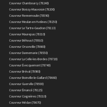
Couvreur Chambourcy (78240)
Couvreur Boissy-Mauvoisin (78200)
Couvreur Rennemoulin (78590)
Couvreur Meulan-en-Yvelines (78250)
Couvreur Le Tartre-Gaudran (78113)
Couvreur Maurepas (78310)
Couvreur Béhoust (78910)
Couvreur Orsonville (78660)
Couvreur Dannemarie (78550)
Couvreur La Celle-les-Bordes (78720)
Couvreur Évecquemont (78740)
Couvreur Bréval (78980)
Couvreur Boinville-le-Gaillard (78660)
Couvreur Guerville (78930)
Couvreur Émancé (78125)
Couvreur Coignières (78310)
Couvreur Médan (78670)