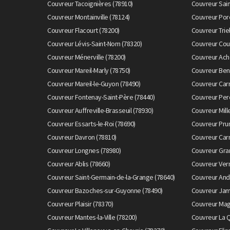
Couvreur Tacoignières (78910)
Couvreur Sain
Couvreur Montainville (78124)
Couvreur Porc
Couvreur Flacourt (78200)
Couvreur Trie
Couvreur Lévis-Saint-Nom (78320)
Couvreur Cou
Couvreur Ménerville (78200)
Couvreur Ach
Couvreur Mareil-Marly (78750)
Couvreur Ben
Couvreur Mareil-le-Guyon (78490)
Couvreur Carr
Couvreur Fontenay-Saint-Père (78440)
Couvreur Perd
Couvreur Auffreville-Brasseuil (78930)
Couvreur Mill
Couvreur Essarts-le-Roi (78690)
Couvreur Prun
Couvreur Davron (78810)
Couvreur Carr
Couvreur Longnes (78980)
Couvreur Gra
Couvreur Ablis (78660)
Couvreur Vern
Couvreur Saint-Germain-de-la-Grange (78640)
Couvreur And
Couvreur Bazoches-sur-Guyonne (78490)
Couvreur Jamb
Couvreur Plaisir (78370)
Couvreur Mag
Couvreur Mantes-la-Ville (78200)
Couvreur La Q