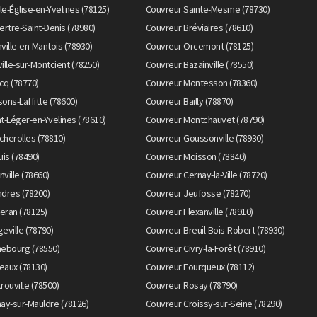
le-Église-en-Yvelines (78125)
Couvreur Sainte-Mesme (78730)
ertre-Saint-Denis (78980)
Couvreur Bréviaires (78610)
ville-en-Mantois (78930)
Couvreur Orcemont (78125)
ille-sur-Montcient (78250)
Couvreur Bazainville (78550)
cq (78770)
Couvreur Montesson (78360)
ons-Laffitte (78600)
Couvreur Bailly (78870)
t-Léger-en-Yvelines (78610)
Couvreur Montchauvet (78790)
herolles (78810)
Couvreur Goussonville (78930)
uis (78490)
Couvreur Moisson (78840)
nville (78660)
Couvreur Cernay-la-Ville (78720)
ndres (78200)
Couvreur Jeufosse (78270)
eran (78125)
Couvreur Flexanville (78910)
eville (78790)
Couvreur Breuil-Bois-Robert (78930)
hebourg (78550)
Couvreur Civry-la-Forêt (78910)
eaux (78130)
Couvreur Fourqueux (78112)
rouville (78500)
Couvreur Rosay (78790)
ay-sur-Mauldre (78126)
Couvreur Croissy-sur-Seine (78290)