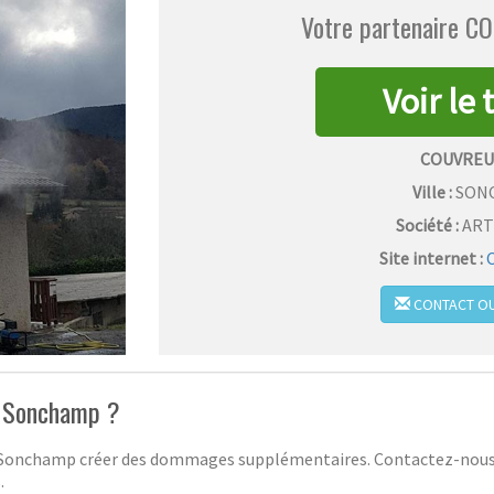
Votre partenaire 
COUVREU
Ville :
SON
Société :
ART
Site internet :
CONTACT OU
 à Sonchamp ?
t à Sonchamp créer des dommages supplémentaires. Contactez-nous 
.