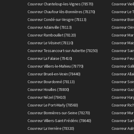
Couvreur Chanteloup-les-Vignes (78570)
Couvreur Vieil
Couvreur Chaufour-lès-Bonnières (78270)
Couvreur Le T
Couvreur Condé-sur-Vesgre (78113)
Couvreur Boin
Couvreur Adainville (78113)
Couvreur Oinv
Couvreur Rambouillet (78120)
Couvreur Mar
Couvreur Le Vésinet (78110)
Couvreur Mais
Couvreur Tessancourt-sur-Aubette (78250)
Couvreur Sain
Couvreur La Falaise (78410)
Couvreur Feuc
Couvreur Villiers-le-Mahieu (78770)
Couvreur Gall
Couvreur Brueil-en-Vexin (78440)
Couvreur Allai
Couvreur Bourdonné (78113)
Couvreur Soi
Couvreur Houilles (78800)
Couvreur Gaz
Couvreur Nézel (78410)
Couvreur Harg
Couvreur Le Port-Marly (78560)
Couvreur Ric
Couvreur Bonnières-sur-Seine (78270)
Couvreur Mur
Couvreur Villiers-Saint-Frédéric (78640)
Couvreur Sart
Couvreur La Verrière (78320)
Couvreur Auln