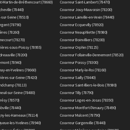
t-Martin-de-Bréthencourt (78660)
Couvreur Saint-Lambert (78470)
heville (78440)
Couvreur Jouy-Mauvoisin (78200)
l-sur-Seine (78510)
Couvreur Lainville-en-Vexin (78440)
rgent (78790)
Couvreur Ecquevilly (78920)
ères (78260)
Couvreur Neauphlette (78980)
necourt (78270)
Couvreur Boinvilliers (78200)
ières-sous-Poissy (78955)
Couvreur Orphin (78125)
reauville (78200)
Couvreur Follainville-Dennemont (78520)
emont (78940)
Couvreur Poissy (78300)
ay-en-Yvelines (78660)
Couvreur Marly-le-Roi (78160)
ières-sur-Seine (78420)
Couvreur Sailly (78440)
ndchamp (78113)
Couvreur Saint-Illiers-le-Bois (78980)
euil-sur-Seine (78480)
Couvreur Tilly (78790)
résy (78570)
Couvreur Loges-en-Josas (78350)
ville (78440)
Couvreur Montfort-l'Amaury (78490)
ny-les-Hameaux (78114)
Couvreur Mulcent (78790)
ueue-les-Yvelines (78940)
Couvreur Gargenville (78440)